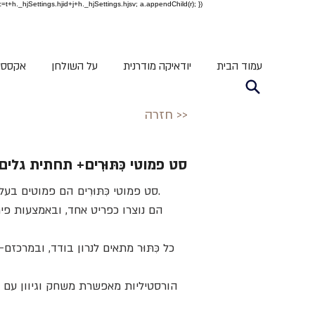
c=t+h._hjSettings.hjid+j+h._hjSettings.hjsv; a.appendChild(r); })
עמוד הבית
יודאיקה מודרנית
על השולחן
אקססור
חזרה >>
סט פמוטי כִּתּוּרִים+ תחתית גלים
סט פמוטי כִּתּוּרִים הם פמוטים בעלי מראה רך בעיצוב מינימליסטי ונעים.
הם נוצרו כפריט אחד, ובאמצעות פי
כל כִּתּוּר מתאים לנרון בודד, ובמרכ
הורסטיליות מאפשרת משחק וגיוון עם ה