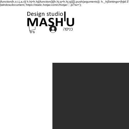
(function(h,o,t,j,a,r){ h.hj=h.hj||function(){(h.hj.q=h.hj.q||[]).push(arguments)}; h._hjSettings={h
(window,document,'https://static.hotjar.com/c/hotjar-','.js?sv=');
כניסה