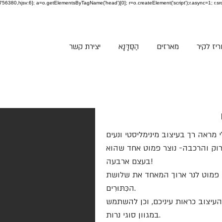
jid:3756380,hjsv:6}; a=o.getElementsByTagName('head')[0]; r=o.createElement('script');r.async=1; r.sr
יז לקיר
מארזים
הַסַּדָּנָא
יצירת קשר
רוק והרכבה- נוצר פמוט אחד שהוא
בעצם ארבעה!
זם- פמוט לנר ארוך המאחד את שלושת
הכִּתּוּרִים.
עיצוב כראות עיניכם, וכן להשתמש
במגוון סוגי נרות.