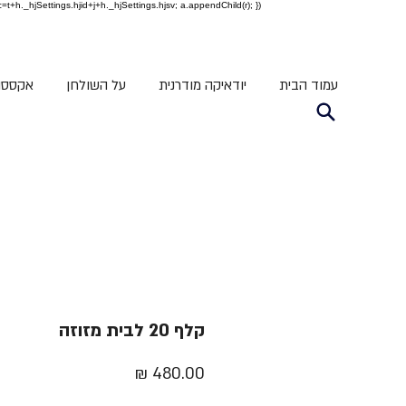
c=t+h._hjSettings.hjid+j+h._hjSettings.hjsv; a.appendChild(r); })
עמוד הבית
יודאיקה מודרנית
על השולחן
אקססור
קלף 20 לבית מזוזה
מחיר