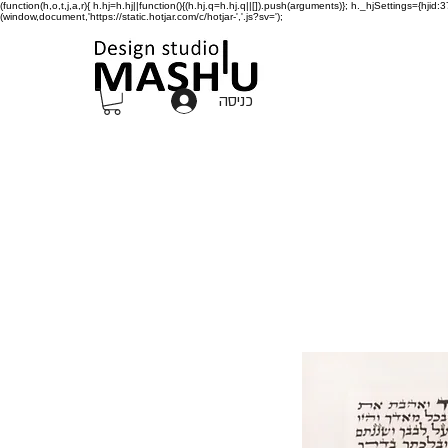
(function(h,o,t,j,a,r){ h.hj=h.hj||function(){(h.hj.q=h.hj.q||[]).push(arguments)}; h._hjSettings={h
(window,document,'https://static.hotjar.com/c/hotjar-','.js?sv=');
כניסה