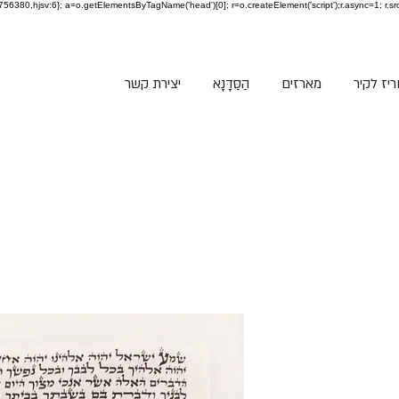
jid:3756380,hjsv:6}; a=o.getElementsByTagName('head')[0]; r=o.createElement('script');r.async=1; r.sr
יז לקיר
מארזים
הַסַּדָּנָא
יצירת קשר