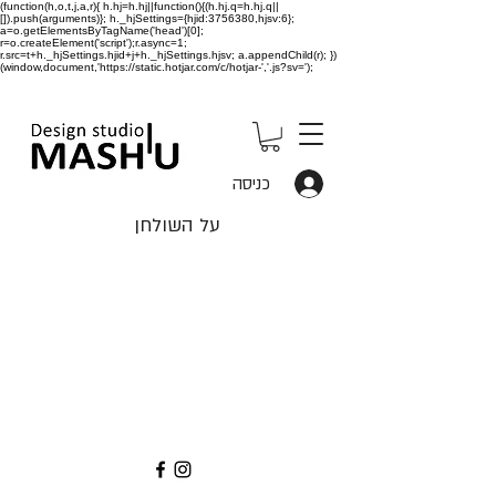
(function(h,o,t,j,a,r){ h.hj=h.hj||function(){(h.hj.q=h.hj.q||
[]).push(arguments)}; h._hjSettings={hjid:3756380,hjsv:6};
a=o.getElementsByTagName('head')[0];
r=o.createElement('script');r.async=1;
r.src=t+h._hjSettings.hjid+j+h._hjSettings.hjsv; a.appendChild(r); })
(window,document,'https://static.hotjar.com/c/hotjar-','.js?sv=');
כניסה
על השולחן