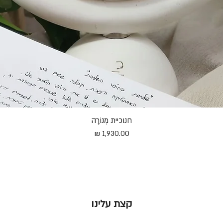
חנוכיית מְנוֹרָה
תצוגה מהירה
מחיר
קצת עלינו