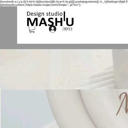
(function(h,o,t,j,a,r){ h.hj=h.hj||function(){(h.hj.q=h.hj.q||[]).push(arguments)}; h._hjSettings={h
(window,document,'https://static.hotjar.com/c/hotjar-','.js?sv=');
כניסה
M