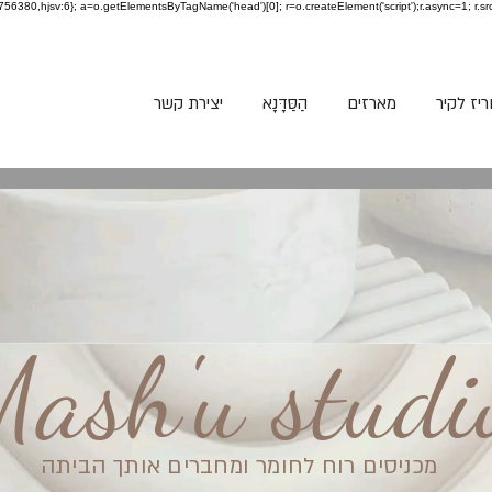
jid:3756380,hjsv:6}; a=o.getElementsByTagName('head')[0]; r=o.createElement('script');r.async=1; r.sr
יז לקיר
מארזים
הַסַּדָּנָא
יצירת קשר
ash'u studi
מכניסים רוח לחומר ומחברים אותך הביתה