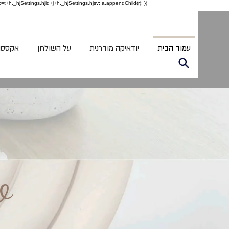
c=t+h._hjSettings.hjid+j+h._hjSettings.hjsv; a.appendChild(r); })
עמוד הבית
יודאיקה מודרנית
על השולחן
אקססור
o